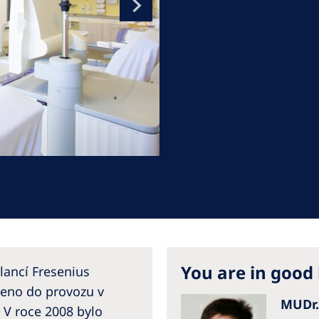
Romania
Russia
Asia Pacific
North
Asia Pacific
United
Ameri
Australia
Philippines
NephroCare International
Global Website
You are in good
lancí Fresenius
deno do provozu v
MUDr.
 V roce 2008 bylo