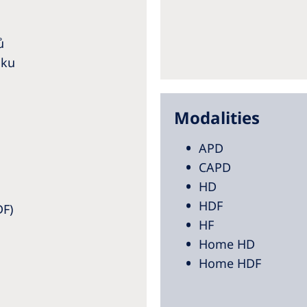
ů
sku
Modalities
APD
CAPD
HD
HDF
DF)
HF
Home HD
Home HDF