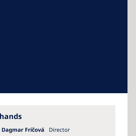
 America
 States of
ca
 hands
 Dagmar Fričová
Director