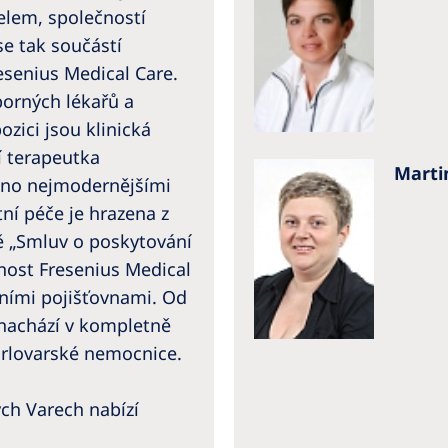
elem, společností
 se tak součástí
esenius Medical Care.
borných lékařů a
ozici jsou klinická
í terapeutka
Marti
veno nejmodernějšími
tní péče je hrazena z
ě „Smluv o poskytování
nost Fresenius Medical
otními pojišťovnami. Od
 nachází v kompletně
rlovarské nemocnice.
ých Varech nabízí