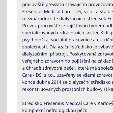
pracoviště převzato stávajícím provozovat
Fresenius Medical Care - DS, s.r.o., a stalo
mezinárodní sítě dialyzačních středisek Fr
Provoz pracoviště je zajišťován týmem od
specializovaných zdravotních sester. K disp
psycholožka, sociální pracovnice a nutričn
společnosti. Dialyzační středisko je vyba
dialyzačními přístroji. Poskytovaná zdravo
veřejného zdravotního pojištění na základ
a úhradě zdravotní péče“, které má společ
Care - DS, s.r.o., uzavřeny se všemi zdrav
konce dubna 2014 se dialyzační středisko
rekonstruovaných prostorách budovy H ka
Středisko Fresenius Medical Care v Karlov
komplexní nefrologickou péči: