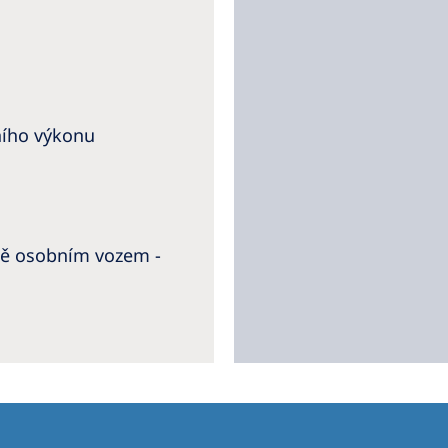
ního výkonu
lně osobním vozem -