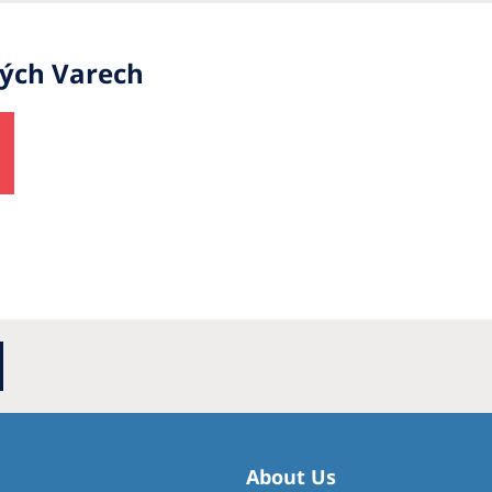
vých Varech
About Us