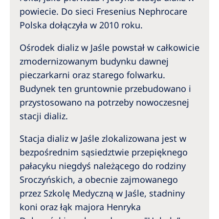
Australia
powiecie. Do sieci Fresenius Nephrocare
Philippines
Polska dołączyła w 2010 roku.
Ośrodek dializ w Jaśle powstał w całkowicie
North America
zmodernizowanym budynku dawnej
United States of America
pieczarkarni oraz starego folwarku.
Budynek ten gruntownie przebudowano i
NephroCare International
przystosowano na potrzeby nowoczesnej
Global Website
stacji dializ.
Stacja dializ w Jaśle zlokalizowana jest w
bezpośrednim sąsiedztwie przepięknego
pałacyku niegdyś należącego do rodziny
Sroczyńskich, a obecnie zajmowanego
przez Szkolę Medyczną w Jaśle, stadniny
koni oraz łąk majora Henryka