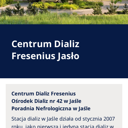
Romania
Russia
Serbia
Slovakia
Centrum Dializ
Slovenia
Fresenius Jasło
Spain
Sweden
Switzerland
United Kingdom
Centrum Dializ Fresenius
Ośrodek Dializ nr 42 w Jaśle
Asia Pacific
Poradnia Nefrologiczna w Jaśle
Stacja dializ w Jaśle działa od stycznia 2007
Asia Pacific
roku, jako pierwsza i jedyna stacja dializ w