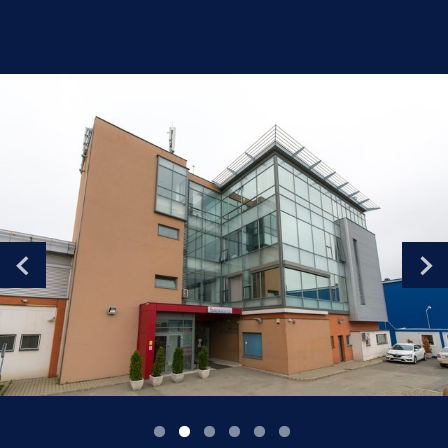
Romania
Russia
Serbia
Slovakia
Slovenia
Spain
Sweden
Switzerland
United Kingdom
Asia Pacific
Asia Pacific