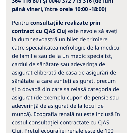
364 116 801 și 0040 372 713 316 (de luni
până vineri, între orele 10:00 -18:00)
Pentru
consultațiile realizate prin
contract cu CJAS Cluj
este nevoie să aveți
la dumneavoastră un bilet de trimiere
către specialitatea nefrologie de la medicul
de familie sau de la un medic specialist,
cardul de sănătate sau adeverința de
asigurat eliberată de casa de asigurări de
sănătate la care sunteți asigurat, precum
și o dovadă din care sa reiasă categoria de
asigurat (de exemplu cupon de pensie sau
adeverință de asigurat de la locul de
muncă). Ecografia renală nu este inclusă în
costul consultației contractate cu CJAS
Cluj. Prețul ecografiei renale este de 100