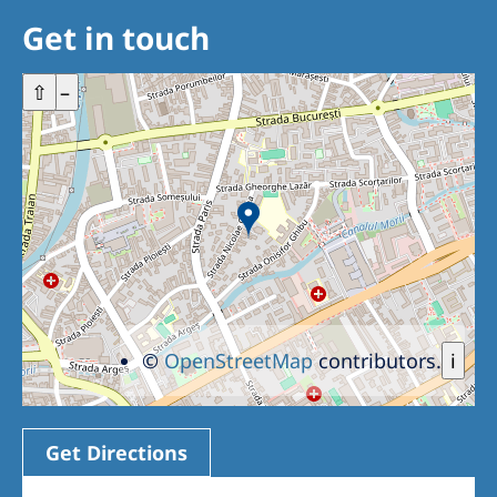
Get in touch
+
⇧
–
©
OpenStreetMap
contributors.
i
Get Directions