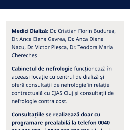
Australia
Philippines
North America
Medici Dializă:
Dr. Cristian Florin Budurea,
Dr. Anca Elena Gavrea, Dr. Anca Diana
United States of America
Nacu, Dr. Victor Pleșca, Dr. Teodora Maria
Cherecheș
NephroCare International
Global Website
Cabinetul de nefrologie
funcționează în
aceeași locație cu centrul de dializă și
oferă consultații de nefrologie în relație
contractuală cu CJAS Cluj și consultații de
nefrologie contra cost.
Consultațiile se realizează doar cu
programare prealabilă la telefon 0040