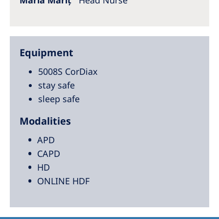
Maria Mariț
Head Nurse
Equipment
5008S CorDiax
stay safe
sleep safe
Modalities
APD
CAPD
HD
ONLINE HDF