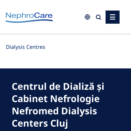
Europe
Dialysis Centres
Czech Republic
France
Germany
Israel
Centrul de Dializă și
Italy
Cabinet Nefrologie
Netherlands
Nefromed Dialysis
Poland
Centers Cluj
Portugal