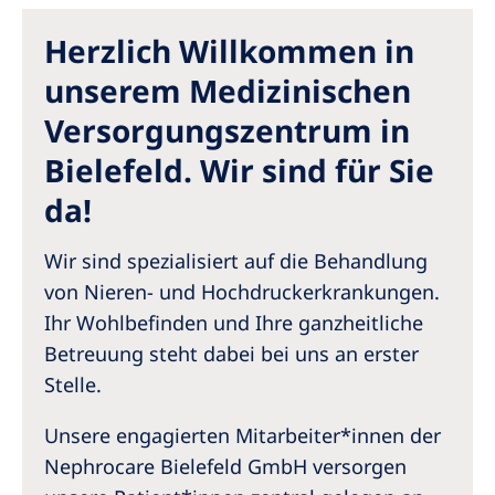
Australia
Herzlich Willkommen in
Philippines
unserem Medizinischen
North America
Versorgungszentrum in
United States of America
Bielefeld. Wir sind für Sie
da!
NephroCare International
Global Website
Wir sind spezialisiert auf die Behandlung
von Nieren- und Hochdruckerkrankungen.
Ihr Wohlbefinden und Ihre ganzheitliche
Betreuung steht dabei bei uns an erster
Stelle.
Unsere engagierten Mitarbeiter*innen der
Nephrocare Bielefeld GmbH versorgen