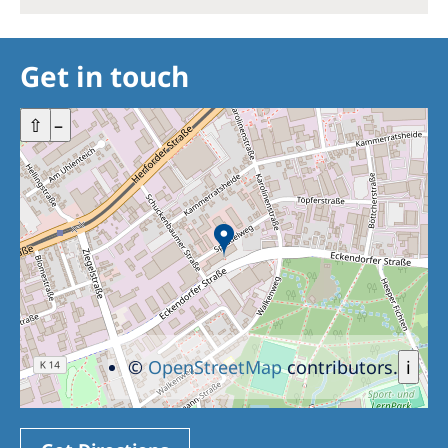
Get in touch
+
⇧
–
©
OpenStreetMap
contributors.
i