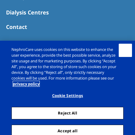
Dialysis Centres
Contact
NephroCare uses cookies on this website to enhance the
user experience, provide the best possible service, analyze
site usage and for marketing purposes. By clicking “Accept
All”, you agree to the storing of store such cookies on your
device. By clicking “Reject all”, only strictly necessary
cookies will be used. For more information please see our
privacy policy
Copyright © Fresenius Medical Care (UK)
Limited 2026. All rights reserved
Cookie Settings
Legal Notice
Privacy Policy
Reject All
Cookie Declaration
Cookie Settings
Sitemap
Accept all