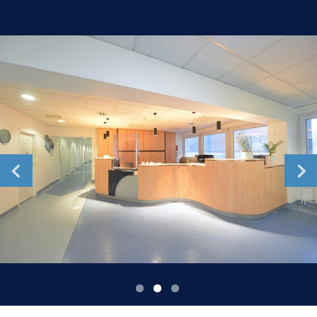
Romania
Russia
Serbia
Slovakia
Slovenia
Spain
Sweden
Switzerland
United Kingdom
Asia Pacific
Asia Pacific