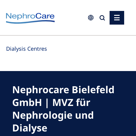
Europe
Dialysis Centres
Czech Republic
France
Germany
Israel
Nephrocare Bielefeld
Italy
GmbH | MVZ für
Netherlands
Nephrologie und
Poland
Dialyse
Portugal