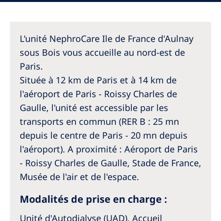
Australia
Philippines
L'unité NephroCare Ile de France d'Aulnay
North America
sous Bois vous accueille au nord-est de
Paris.
United States of America
Située à 12 km de Paris et à 14 km de
l'aéroport de Paris - Roissy Charles de
NephroCare International
Gaulle, l'unité est accessible par les
Global Website
transports en commun (RER B : 25 mn
depuis le centre de Paris - 20 mn depuis
l'aéroport). A proximité : Aéroport de Paris
- Roissy Charles de Gaulle, Stade de France,
Musée de l'air et de l'espace.
Modalités de prise en charge :
Unité d'Autodialyse (UAD), Accueil