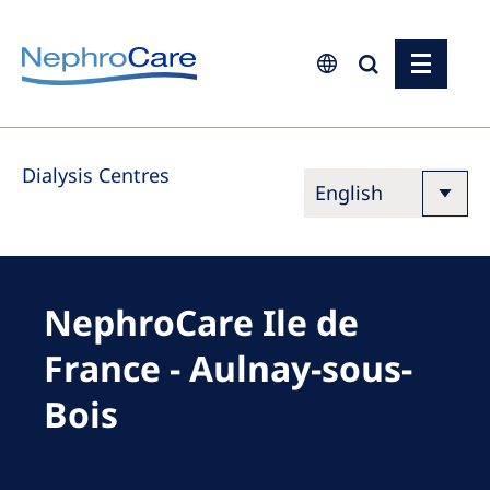
Europe
Dialysis Centres
Czech Republic
France
Germany
Israel
NephroCare Ile de
Italy
France - Aulnay-sous-
Netherlands
Bois
Poland
Portugal