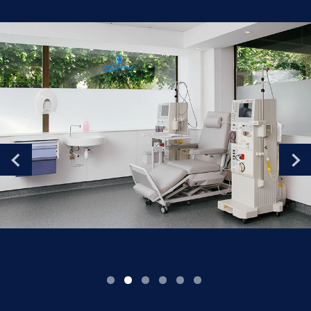
Romania
Russia
Serbia
Slovakia
Slovenia
Spain
Sweden
Switzerland
United Kingdom
Asia Pacific
Asia Pacific