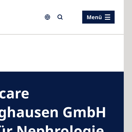
Menü
ia
ia
care
n
rland
nghausen GmbH
 Kingdom
ür Nephrologie