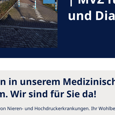
Romania
und Dia
Russia
Asia Pacific
North
Asia Pacific
United
Ameri
Australia
Philippines
NephroCare International
n in unserem Medizinisc
Global Website
 Wir sind für Sie da!
g von Nieren- und Hochdruckerkrankungen. Ihr Wohlbe