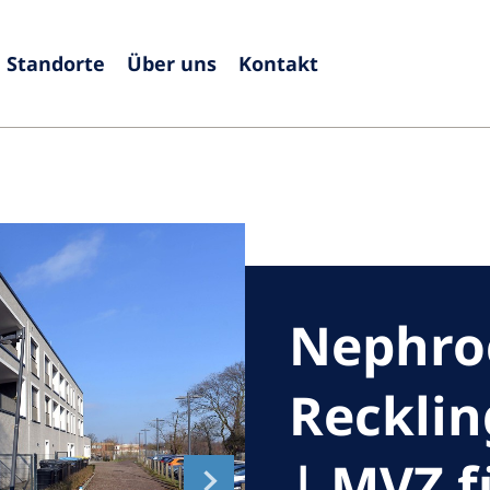
Standorte
Über uns
Kontakt
Europe
Czech Republic
Serbia
France
Slovak
Germany
Sloven
Israel
Spain
Nephro
Italy
Swede
Netherlands
Switze
Reckli
Poland
United
| MVZ f
Portugal