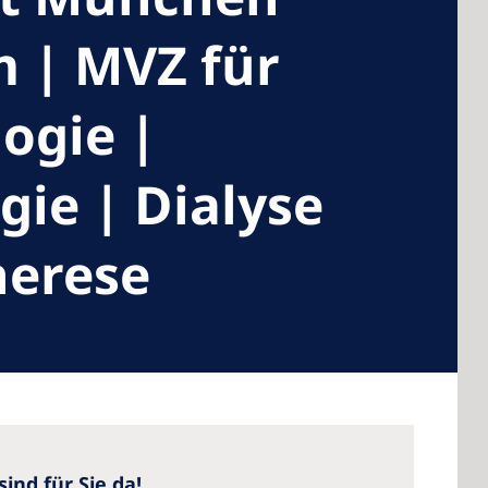
 | MVZ für
ogie |
 America
 States of
gie | Dialyse
ca
herese
nd für Sie da!