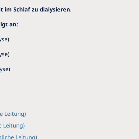
 im Schlaf zu dialysieren.
lgt an:
yse)
yse)
yse)
e Leitung)
e Leitung)
tliche Leitung)