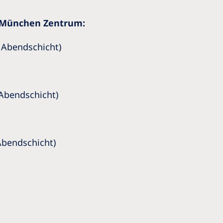
t München Zentrum:
d Abendschicht)
 Abendschicht)
 Abendschicht)