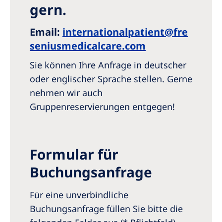
gern.
Romania
Russia
Email:
internationalpatient@fre
seniusmedicalcare.com
Serbia
Slovakia
Sie können Ihre Anfrage in deutscher
oder englischer Sprache stellen. Gerne
Slovenia
nehmen wir auch
Spain
Gruppenreservierungen entgegen!
Sweden
Switzerland
Formular für
United Kingdom
Buchungsanfrage
Asia Pacific
Für eine unverbindliche
Asia Pacific
Buchungsanfrage füllen Sie bitte die