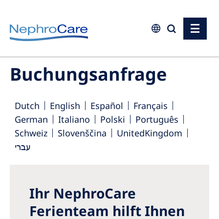
Europe
Buchungsanfrage
Czech Republic
France
Dutch
English
Español
Français
Germany
German
Italiano
Polski
Português
Schweiz
Slovenščina
UnitedKingdom
Israel
עברי
Italy
Netherlands
Poland
Ihr NephroCare
Ferienteam hilft Ihnen
Portugal