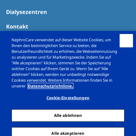
Dialysezentren
Kontakt
NephroCare verwendet auf dieser Website Cookies, um
Ihnen den bestmöglichen Service zu bieten, die
Benutzerfreundlichkeit zu erhöhen, die Webseitennutzung
zu analysieren und für Marketingzwecke. Indem Sie auf
"Alle akzeptieren" klicken, stimmen Sie der Speicherung
solcher Cookies auf Ihrem Gerät zu. Wenn Sie auf "Alle
ablehnen" klicken, werden nur unbedingt notwendige
Cookies verwendet. Weitere Informationen finden Sie in
unserer
Datenschutzrichtlinie.
Copyright © Fresenius Medical Care (Schweiz)
AG. 2026. All rights reserved
Cookie-Einstellungen
Impressum
Datenschutz
Alle ablehnen
Cookie-Erklärung
Cookie Einstellungen
Sitemap
Alle akzeptieren