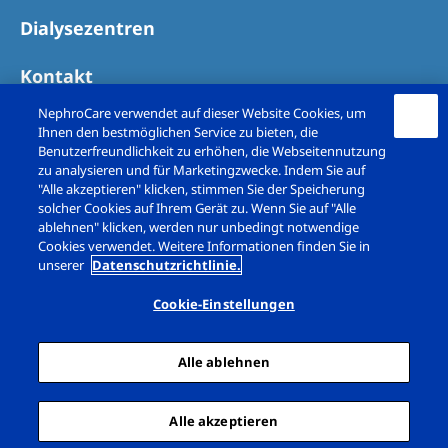
Dialysezentren
Kontakt
NephroCare verwendet auf dieser Website Cookies, um
Ihnen den bestmöglichen Service zu bieten, die
Benutzerfreundlichkeit zu erhöhen, die Webseitennutzung
zu analysieren und für Marketingzwecke. Indem Sie auf
"Alle akzeptieren" klicken, stimmen Sie der Speicherung
solcher Cookies auf Ihrem Gerät zu. Wenn Sie auf "Alle
ablehnen" klicken, werden nur unbedingt notwendige
Cookies verwendet. Weitere Informationen finden Sie in
unserer
Datenschutzrichtlinie.
Copyright © Fresenius Medical Care (Schweiz)
AG. 2026. All rights reserved
Cookie-Einstellungen
Impressum
Datenschutz
Alle ablehnen
Cookie-Erklärung
Cookie Einstellungen
Sitemap
Alle akzeptieren