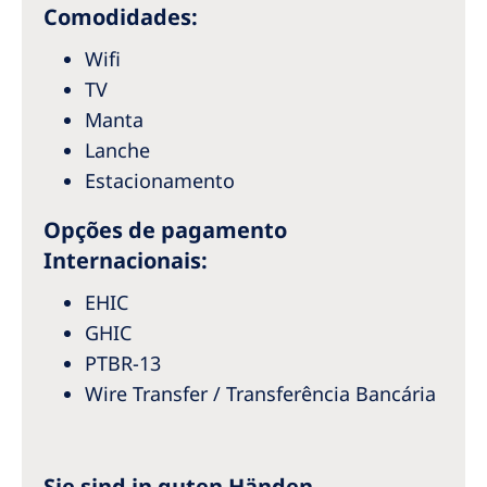
Australia
Comodidades:
Philippines
Wifi
TV
North America
Manta
Lanche
United States of America
Estacionamento
NephroCare International
Opções de pagamento
Global Website
Internacionais:
EHIC
GHIC
PTBR-13
Wire Transfer / Transferência Bancária
Sie sind in guten Händen