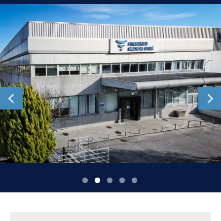
Romania
Russia
Serbia
Slovakia
Slovenia
Spain
Sweden
Switzerland
United Kingdom
Asia Pacific
Asia Pacific