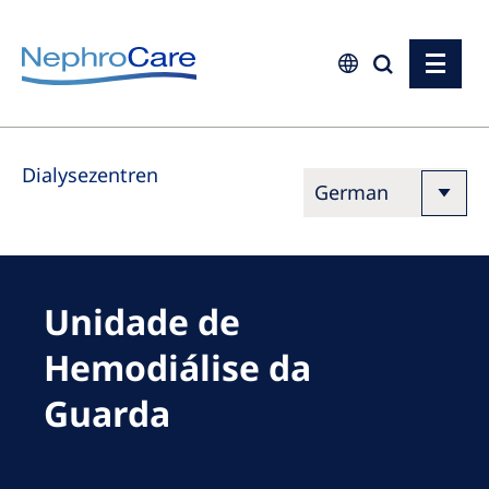
Europe
Dialysezentren
Czech Republic
France
Germany
Israel
Unidade de
Italy
Hemodiálise da
Netherlands
Guarda
Poland
Portugal