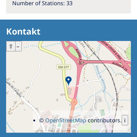
Number of Stations: 33
Kontakt
+
⇧
–
©
OpenStreetMap
contributors.
i