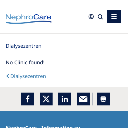
Europe
Dialysezentren
Czech Republic
France
No Clinic found!
Germany
Dialysezentren
Israel
Italy
Netherlands
Poland
Portugal
NephroCare - Information zu