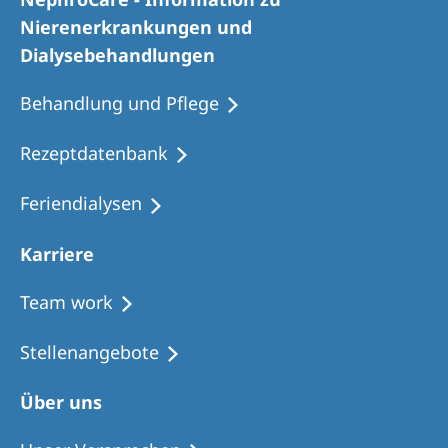
Romania
Nierenerkrankungen und
Russia
Dialysebehandlungen
Serbia
Behandlung und Pflege
Slovakia
Rezeptdatenbank
Slovenia
Feriendialysen
Spain
Sweden
Karriere
Switzerland
Team work
United Kingdom
Stellenangebote
Asia Pacific
Über uns
Asia Pacific