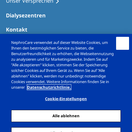
Unser Versprechen
Australia
Philippines
Dialysezentren
Kontakt
North America
United States of America
NephroCare verwendet auf dieser Website Cookies, um
Ihnen den bestmöglichen Service zu bieten, die
Benutzerfreundlichkeit zu erhöhen, die Webseitennutzung
NephroCare International
zu analysieren und für Marketingzwecke. Indem Sie auf
"Alle akzeptieren" klicken, stimmen Sie der Speicherung
Global Website
solcher Cookies auf Ihrem Gerät zu. Wenn Sie auf "Alle
ablehnen" klicken, werden nur unbedingt notwendige
Cookies verwendet. Weitere Informationen finden Sie in
unserer
Datenschutzrichtlinie.
Copyright © Fresenius Medical Care (Schweiz)
AG. 2026. All rights reserved
Cookie-Einstellungen
Impressum
Datenschutz
Alle ablehnen
Cookie-Erklärung
Cookie Einstellungen
Sitemap