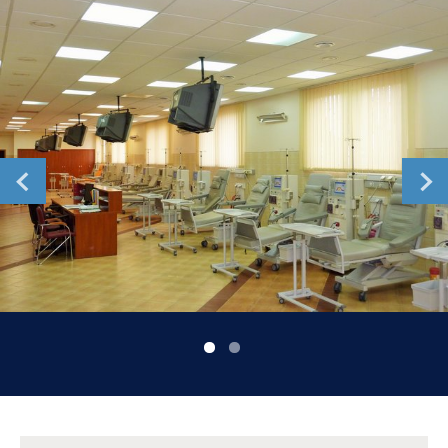
Romania
Russia
Serbia
Slovakia
Slovenia
Spain
Sweden
Switzerland
United Kingdom
Asia Pacific
Asia Pacific