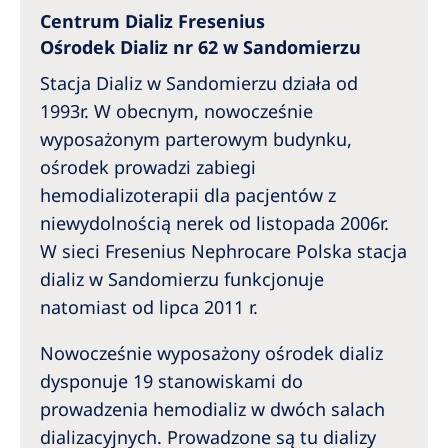
Australia
Centrum Dializ Fresenius
Philippines
Ośrodek Dializ nr 62 w Sandomierzu
Stacja Dializ w Sandomierzu działa od
North America
1993r. W obecnym, nowocześnie
wyposażonym parterowym budynku,
United States of America
ośrodek prowadzi zabiegi
hemodializoterapii dla pacjentów z
NephroCare International
niewydolnością nerek od listopada 2006r.
Global Website
W sieci Fresenius Nephrocare Polska stacja
dializ w Sandomierzu funkcjonuje
natomiast od lipca 2011 r.
Nowocześnie wyposażony ośrodek dializ
dysponuje 19 stanowiskami do
prowadzenia hemodializ w dwóch salach
dializacyjnych. Prowadzone są tu dializy