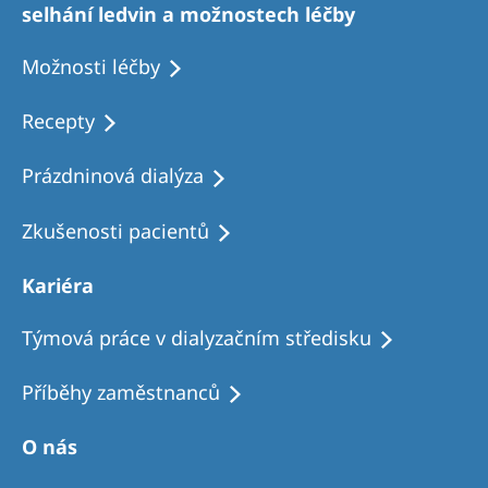
selhání ledvin a možnostech léčby
Možnosti léčby
Recepty
Prázdninová dialýza
Zkušenosti pacientů
Kariéra
Týmová práce v dialyzačním středisku
Příběhy zaměstnanců
O nás