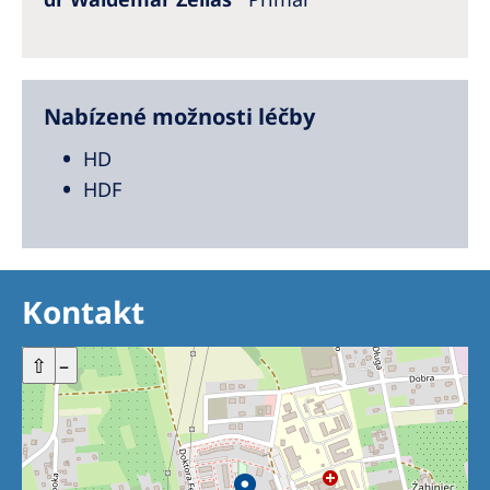
Nabízené možnosti léčby
HD
HDF
Kontakt
+
⇧
–