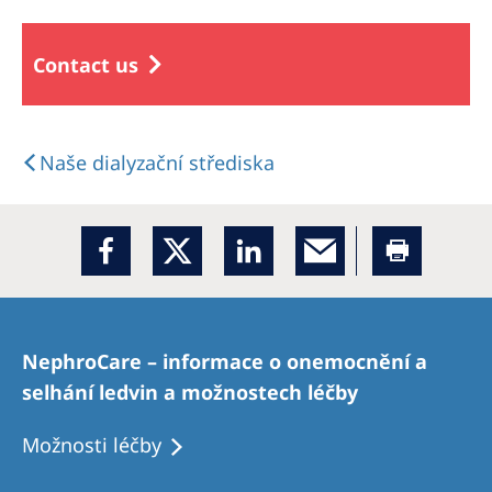
Contact us
Naše dialyzační střediska
NephroCare – informace o onemocnění a
selhání ledvin a možnostech léčby
Možnosti léčby