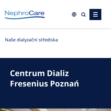
Europe
Naše dialyzační střediska
Czech Republic
France
Germany
Israel
Centrum Dializ
Italy
Fresenius Poznań
Netherlands
Poland
Portugal