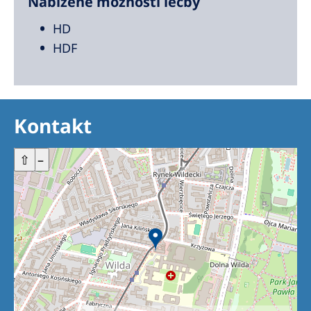
Nabízené možnosti léčby
HD
HDF
Kontakt
+
⇧
–