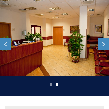
Romania
Russia
Serbia
Slovakia
Slovenia
Spain
Sweden
Switzerland
United Kingdom
Asia Pacific
Asia Pacific