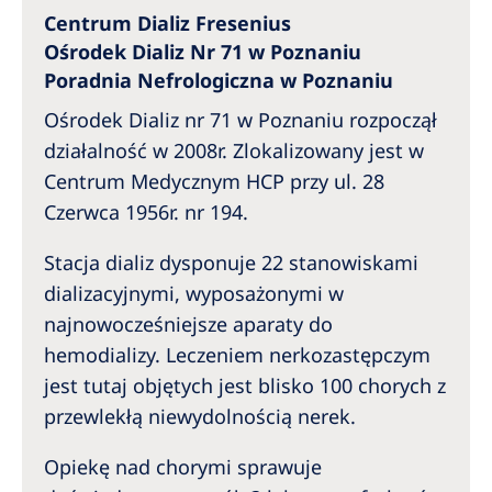
Australia
Centrum Dializ Fresenius
Philippines
Ośrodek Dializ Nr 71 w Poznaniu
Poradnia Nefrologiczna w Poznaniu
North America
Ośrodek Dializ nr 71 w Poznaniu rozpoczął
działalność w 2008r. Zlokalizowany jest w
United States of America
Centrum Medycznym HCP przy ul. 28
Czerwca 1956r. nr 194.
NephroCare International
Global Website
Stacja dializ dysponuje 22 stanowiskami
dializacyjnymi, wyposażonymi w
najnowocześniejsze aparaty do
hemodializy. Leczeniem nerkozastępczym
jest tutaj objętych jest blisko 100 chorych z
przewlekłą niewydolnością nerek.
Opiekę nad chorymi sprawuje