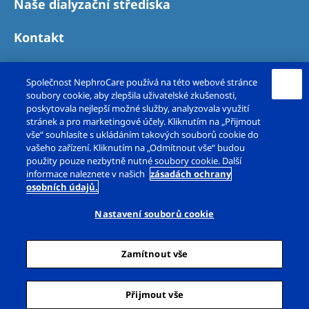
Naše dialyzační střediska
Kontakt
Společnost NephroCare používá na této webové stránce
soubory cookie, aby zlepšila uživatelské zkušenosti,
poskytovala nejlepší možné služby, analyzovala využití
stránek a pro marketingové účely. Kliknutím na „Přijmout
vše“ souhlasíte s ukládáním takových souborů cookie do
vašeho zařízení. Kliknutím na „Odmítnout vše“ budou
použity pouze nezbytně nutné soubory cookie. Další
Copyright © Fresenius Medical Care – DS, s.r.o.
informace naleznete v našich
zásadách ochrany
osobních údajů.
2026. Všechna práva vyhrazena.
Nastavení souborů cookie
Právní upozornění
Zásady ochrany osobních údajů
Zamítnout vše
Prohlášení o cookies
Nastavení souborů cookie
Mapa webu
Přijmout vše