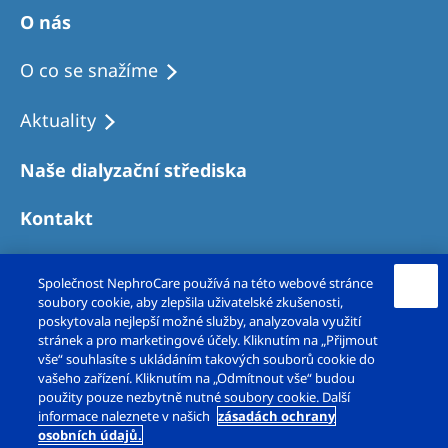
O nás
O co se snažíme
Aktuality
Naše dialyzační střediska
Kontakt
Společnost NephroCare používá na této webové stránce
soubory cookie, aby zlepšila uživatelské zkušenosti,
poskytovala nejlepší možné služby, analyzovala využití
stránek a pro marketingové účely. Kliknutím na „Přijmout
vše“ souhlasíte s ukládáním takových souborů cookie do
vašeho zařízení. Kliknutím na „Odmítnout vše“ budou
použity pouze nezbytně nutné soubory cookie. Další
Copyright © Fresenius Medical Care – DS, s.r.o.
informace naleznete v našich
zásadách ochrany
osobních údajů.
2026. Všechna práva vyhrazena.