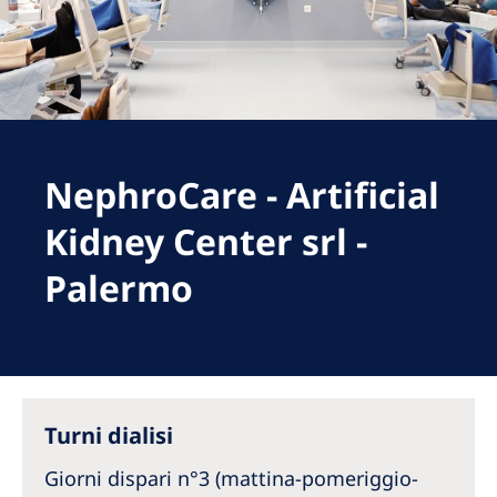
Romania
Russia
Serbia
Slovakia
NephroCare - Artificial
Slovenia
Spain
Kidney Center srl -
Sweden
Palermo
Switzerland
United Kingdom
Asia Pacific
Turni dialisi
Asia Pacific
Giorni dispari n°3 (mattina-pomeriggio-