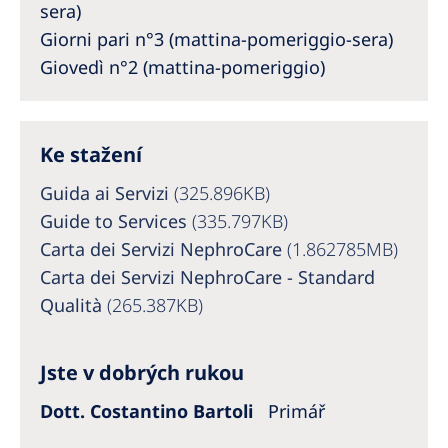
Australia
sera)
Giorni pari n°3 (mattina-pomeriggio-sera)
Philippines
Giovedì n°2 (mattina-pomeriggio)
North America
United States of America
Ke stažení
Guida ai Servizi
(325.896KB)
NephroCare International
Guide to Services
(335.797KB)
Global Website
Carta dei Servizi NephroCare
(1.862785MB)
Carta dei Servizi NephroCare - Standard
Qualità
(265.387KB)
Jste v dobrých rukou
Dott. Costantino Bartoli
Primář