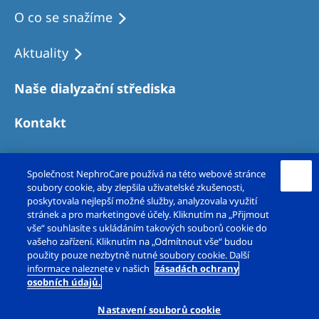
Australia
O co se snažíme
Philippines
Aktuality
North America
Naše dialyzační střediska
United States of America
Kontakt
NephroCare International
Global Website
Společnost NephroCare používá na této webové stránce
soubory cookie, aby zlepšila uživatelské zkušenosti,
poskytovala nejlepší možné služby, analyzovala využití
stránek a pro marketingové účely. Kliknutím na „Přijmout
vše“ souhlasíte s ukládáním takových souborů cookie do
vašeho zařízení. Kliknutím na „Odmítnout vše“ budou
použity pouze nezbytně nutné soubory cookie. Další
Copyright © Fresenius Medical Care – DS, s.r.o.
informace naleznete v našich
zásadách ochrany
osobních údajů.
2026. Všechna práva vyhrazena.
Nastavení souborů cookie