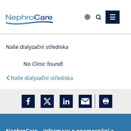
Europe
Naše dialyzační střediska
Czech Republic
France
No Clinic found!
Germany
Naše dialyzační střediska
Israel
Italy
Netherlands
Poland
Portugal
NephroCare – informace o onemocnění a