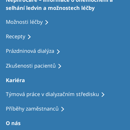
Romania
selhání ledvin a možnostech léčby
Russia
Možnosti léčby
Serbia
Recepty
Slovakia
Slovenia
Prázdninová dialýza
Spain
Zkušenosti pacientů
Sweden
Kariéra
Switzerland
United Kingdom
Týmová práce v dialyzačním středisku
Příběhy zaměstnanců
Asia Pacific
Asia Pacific
O nás